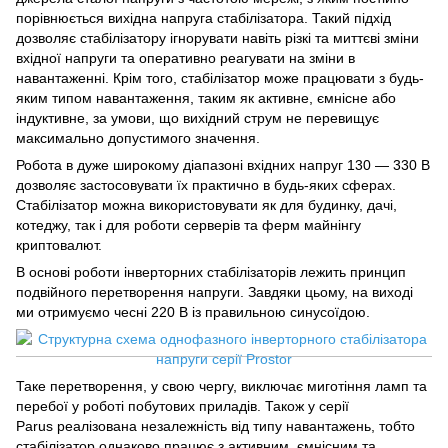
порівнюється вихідна напруга стабілізатора. Такий підхід
дозволяє стабілізатору ігнорувати навіть різкі та миттєві зміни
вхідної напруги та оперативно реагувати на зміни в
навантаженні. Крім того, стабілізатор може працювати з будь-
яким типом навантаження, таким як активне, ємнісне або
індуктивне, за умови, що вихідний струм не перевищує
максимально допустимого значення.
Робота в дуже широкому діапазоні вхідних напруг 130 — 330 В
дозволяє застосовувати їх практично в будь-яких сферах.
Стабілізатор можна використовувати як для будинку, дачі,
котеджу, так і для роботи серверів та ферм майнінгу
криптовалют.
В основі роботи інверторних стабілізаторів лежить принцип
подвійного перетворення напруги. Завдяки цьому, на виході
ми отримуємо чесні 220 В із правильною синусоїдою.
Таке перетворення, у свою чергу, виключає миготіння ламп та
перебої у роботі побутових приладів. Також у серії
Parus реалізована незалежність від типу навантажень, тобто
стабілізатор однаково працює з активним, ємнісним та