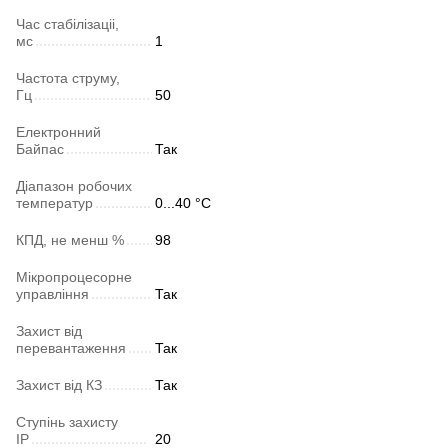
Час стабілізаціі,
мс
1
Частота струму,
Гц
50
Електронний
Байпас
Так
Діапазон робочих
температур
0...40 °C
КПД, не менш %
98
Мікропроцесорне
управління
Так
Захист від
перевантаження
Так
Захист від КЗ
Так
Ступінь захисту
IP
20