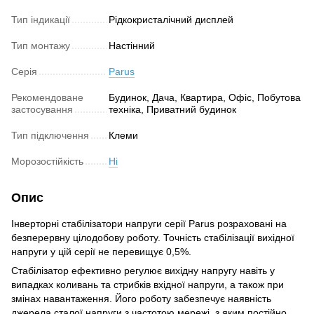
Тип індикації
Рідкокристалічний дисплей
Тип монтажу
Настінний
Серія
Parus
Рекомендоване
Будинок, Дача, Квартира, Офіс, Побутова
застосування
техніка, Приватний будинок
Тип підключення
Клеми
Морозостійкість
Ні
Опис
Інверторні стабілізатори напруги серії Parus розраховані на
безперервну цілодобову роботу. Точність стабілізації вихідної
напруги у цій серії не перевищує 0,5%.
Стабілізатор ефективно регулює вихідну напругу навіть у
випадках коливань та стрибків вхідної напруги, а також при
змінах навантаження. Його роботу забезпечує наявність
джерела сталої напруги з частотою мережі, з яким постійно