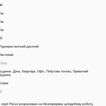
98
Так
Так
Так
20
Рідкокристалічний дисплей
Настінний
Parus
Будинок, Дача, Квартира, Офіс, Побутова техніка, Приватний
будинок
Клеми
Ні
и серії Parus розраховані на безперервну цілодобову роботу.