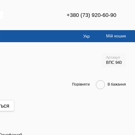
+380 (73) 920-60-90
Мій кошик
о
Укр
Артикул
ВПC 940
Порівняти
В бажання
ться
Однофазний