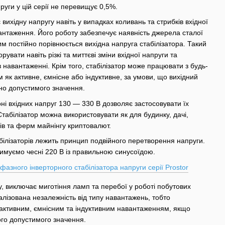
апруги у цій серії не перевищує 0,5%.
вихідну напругу навіть у випадках коливань та стрибків вхідної
вантаження. Його роботу забезпечує наявність джерела сталої
им постійно порівнюється вихідна напруга стабілізатора. Такий
орувати навіть різкі та миттєві зміни вхідної напруги та
 навантаженні. Крім того, стабілізатор може працювати з будь-
 як активне, ємнісне або індуктивне, за умови, що вихідний
о допустимого значення.
ні вхідних напруг 130 — 330 В дозволяє застосовувати їх
табілізатор можна використовувати як для будинку, дачі,
рів та ферм майнінгу криптовалют.
абілізаторів лежить принцип подвійного перетворення напруги.
римуємо чесні 220 В із правильною синусоїдою.
у, виключає миготіння ламп та перебої у роботі побутових
еалізована незалежність від типу навантажень, тобто
 активним, ємнісним та індуктивним навантаженням, якщо
го допустимого значення.