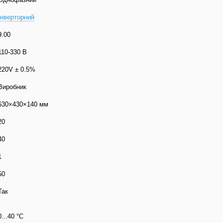
Інверторний
9.00
110-330 В
220V ± 0.5%
Виробник
630×430×140 мм
20
40
1
50
Так
0...40 °C