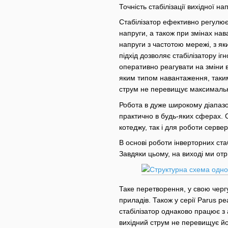
Точність стабілізації вихідної н
Стабілізатор ефективно регулює 
напруги, а також при змінах на
напруги з частотою мережі, з як
підхід дозволяє стабілізатору ігн
оперативно реагувати на зміни в
яким типом навантаження, таким
струм не перевищує максимальн
Робота в дуже широкому діапазо
практично в будь-яких сферах. С
котеджу, так і для роботи серве
В основі роботи інверторних ст
Завдяки цьому, на виході ми от
Таке перетворення, у свою черг
приладів. Також у серії Parus р
стабілізатор однаково працює з
вихідний струм не перевищує йо