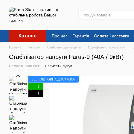
Перейти до основного контенту
Каталог
Про нас
Гарантія
Оплата і доставка
Головна
Каталог
Стабілізатори напруги
Однофазні стабілізатори
Стабілізатор напруги Parus-9 (40А / 9кВт)
Немає в наявності
Написати відгук
БЕЗКОШТОВНА ДОСТАВКА
5
5