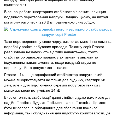
криптовалют.
В основі роботи інверторних стабілізаторів лежить принцип
подвійного перетворення напруги. Завдяки цьому, на виході
ми отримуємо чесні 220 В із правильною синусоїдою.
Таке перетворення, у свою чергу, виключає миготіння ламп та
перебої у роботі побутових приладів. Також у серії Prostor
реалізована незалежність від типу навантажень, тобто
стабілізатор однаково працює з активним, ємнісним та
індуктивним навантаженням, якщо вихідний струм не
перевищує його допустимого значення.
Prostor - 14 — це однофазний стабілізатор напруги, який
можна використовувати не тільки для будинку, квартири чи
дачі, але й для підключення окремої побутової техніки з
максимальною потужністю 14 кВт.
Висока точність стабілізації даної лінійки є дуже важливою для
надійної роботи будь-якої обчислювальної техніки. Це може
бути як серверне обладнання для зберігання важливої
інформації, так і обладнання для видобутку криптовалюти, де