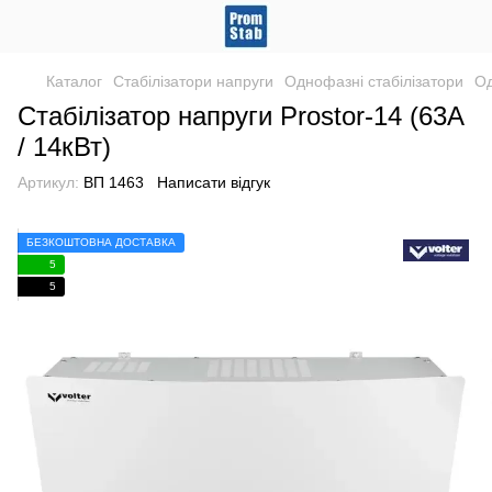
Каталог
Стабілізатори напруги
Однофазні стабілізатори
Од
Стабілізатор напруги Prostor-14 (63А
/ 14кВт)
Артикул:
ВП 1463
Написати відгук
БЕЗКОШТОВНА ДОСТАВКА
5
5