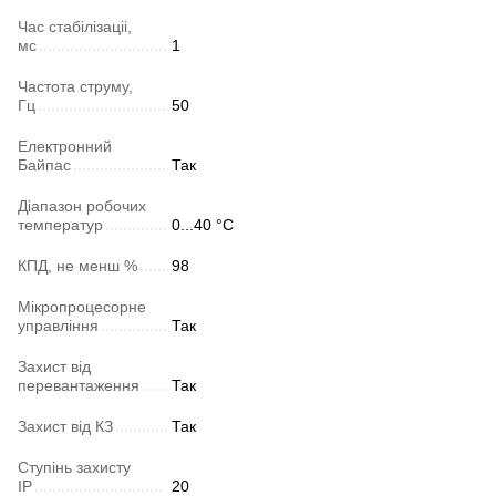
Час стабілізаціі,
мс
1
Частота струму,
Гц
50
Електронний
Байпас
Так
Діапазон робочих
температур
0...40 °C
КПД, не менш %
98
Мікропроцесорне
управління
Так
Захист від
перевантаження
Так
Захист від КЗ
Так
Ступінь захисту
IP
20