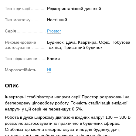
Тип індикації
Рідкокристалічний дисплей
Тип монтажу
Настінний
Серія
Prostor
Рекомендоване
Будинок, Дача, Квартира, Офіс, Побутова
застосування
техніка, Приватний будинок
Тип підключення
Клеми
Морозостійкість
Ні
Опис
Інверторні стабілізатори напруги серії Простор розраховані на
безперервну цілодобову роботу. Точність стабілізації вихідної
напруги у цій серії не перевищує 0,5%.
Робота в дуже широкому діапазоні вхідних напруг 130 — 330 В
дозволяє застосовувати їх практично в будь-яких сферах.
Стабілізатор можна використовувати як для будинку, дачі,
котеджу, так і для роботи серверів та ферм майнінгу