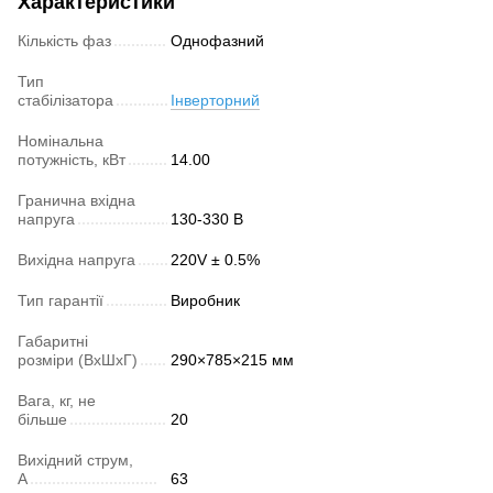
Характеристики
Кількість фаз
Однофазний
Тип
стабілізатора
Інверторний
Номінальна
потужність, кВт
14.00
Гранична вхідна
напруга
130-330 В
Вихідна напруга
220V ± 0.5%
Тип гарантії
Виробник
Габаритні
розміри (ВхШхГ)
290×785×215 мм
Вага, кг, не
більше
20
Вихідний струм,
А
63