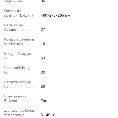
термін, міс.
36
Габаритні
розміри (ВхШхГ)
460×275×165 мм
Вага, кг, не
більше
27
Кількість ступенів
стабілізації
16
Вихідний струм,
А
63
Час стабілізаціі,
мс
20
Частота струму,
Гц
50
Електронний
Байпас
Так
Діапазон робочих
температур
5...45 °C