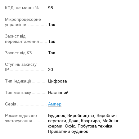
КПД, не менш %
98
Мікропроцесорне
управління
Так
Захист від
перевантаження
Так
Захист від КЗ
Так
Ступінь захисту
IP
20
Тип індикації
Цифрова
Тип монтажу
Настінний
Серія
Ампер
Рекомендоване
Будинок, Виробництво, Виробничі
застосування
верстати, Дача, Квартира, Майнінг
ферми, Офіс, Побутова техніка,
Приватний будинок