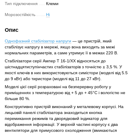
Тип підключення
Клеми
Морозостійкість
Ні
Опис
Однофазний стабілізатор напруги
— це пристрій, який
стабілізує напругу в мережі, якщо вона виходить за межі
нормальних параметрів, а саме утримує її в межах 220 В.
Стабілізатори серії Ампер Т 16-1/ХХ відносяться до
шістнадцятиступінчастих стабілізаторів з точністю ± 3,5 %. У
якості ключів в них використовуються симістори (моделі від 5.5
до 9 кВт) або тиристори (моделі від 11 до 27 кВт).
Моделі цієї серії розраховані на безперервну роботу у
приміщеннях з температурою від + 5 до + 45°С і вологістю не
більше 80 %.
Конструктивно пристрій виконаний у металевому корпусі. На
лицьовій панелі стабілізатора знаходиться кнопка
перемикання режимів та дворядковий індикатор для
відображення інформації. У верхній частині корпусу є два
вентилятори для примусового охолодження (вмикаються