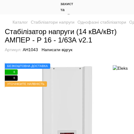
Каталог
Стабілізатори напруги
Однофазні стабілізатори
Од
Стабілізатор напруги (14 кВА/кВт)
АМПЕР - Р 16 - 1/63А v2.1
Артикул:
АН1043
Написати відгук
БЕЗКОШТОВНА ДОСТАВКА
6
6
УТОЧНЮЙТЕ НАЯВНІСТЬ