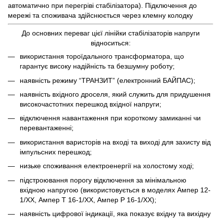
автоматично при перегріві стабілізатора). Підключення до
мережі та споживача здійснюється через клемну колодку
До основних переваг цієї лінійки стабілізаторів напруги
відноситься:
використання тороїдального трансформатора, що
гарантує високу надійність та безшумну роботу;
наявність режиму “ТРАНЗИТ” (електронний БАЙПАС);
наявність вхідного дроселя, який служить для придушення
високочастотних перешкод вхідної напруги;
відключення навантаження при короткому замиканні чи
перевантаженні;
використання варисторів на вході та виході для захисту від
імпульсних перешкод;
низьке споживання електроенергії на холостому ході;
підстроювання порогу відключення за мінімальною
вхідною напругою (використовується в моделях Ампер 12-
1/ХХ, Ампер Т 16-1/ХХ, Ампер Р 16-1/ХХ);
наявність цифрової індикації, яка показує вхідну та вихідну