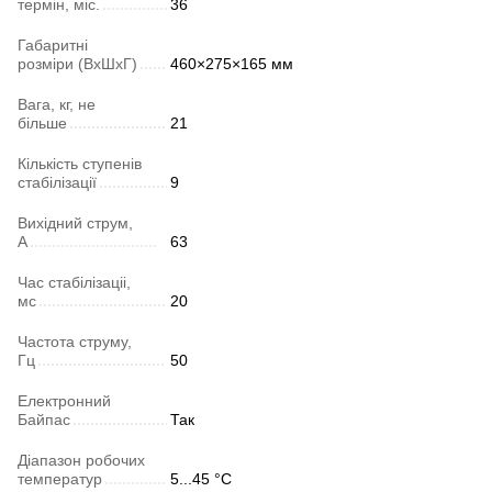
термін, міс.
36
Габаритні
розміри (ВхШхГ)
460×275×165 мм
Вага, кг, не
більше
21
Кількість ступенів
стабілізації
9
Вихідний струм,
А
63
Час стабілізаціі,
мс
20
Частота струму,
Гц
50
Електронний
Байпас
Так
Діапазон робочих
температур
5...45 °C