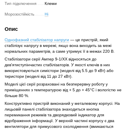
Тип підключення
Клеми
Морозостійкість
Ні
Опис
Однофазний стабілізатор напруги
— це пристрій, який
стабілізує напругу в мережі, якщо вона виходить за межі
нормальних параметрів, а саме утримує її в межах 220 В.
Стабілізатори серії Ампер 9-1/ХХ відносяться до
дев'ятиступінчастих стабілізаторів. У якості ключів в них
використовуються симістори (моделі від 5.5 до 9 кВт) або
тиристори (моделі від 11 до 27 кВт).
Моделі цієї серії розраховані на безперервну роботу у
приміщеннях з температурою від + 5 до + 45°С і вологістю не
більше 80 %.
Конструктивно пристрій виконаний у металевому корпусі. На
лицьовій панелі стабілізатора знаходиться кнопка
перемикання режимів та дворядковий індикатор для
відображення інформації. У верхній частині корпусу є два
вентилятори для примусового охолодження (вмикаються