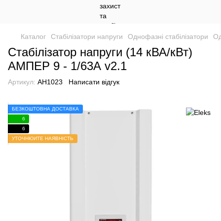
Каталог
Стабілізатори напруги
Однофазні стабілізатори
Од
Стабілізатор напруги (14 кВА/кВт)
АМПЕР 9 - 1/63А v2.1
Артикул:
АН1023
Написати відгук
БЕЗКОШТОВНА ДОСТАВКА
6
6
УТОЧНЮЙТЕ НАЯВНІСТЬ