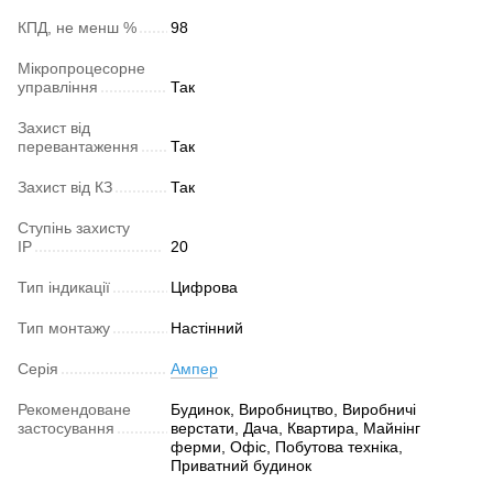
КПД, не менш %
98
Мікропроцесорне
управління
Так
Захист від
перевантаження
Так
Захист від КЗ
Так
Ступінь захисту
IP
20
Тип індикації
Цифрова
Тип монтажу
Настінний
Серія
Ампер
Рекомендоване
Будинок, Виробництво, Виробничі
застосування
верстати, Дача, Квартира, Майнінг
ферми, Офіс, Побутова техніка,
Приватний будинок