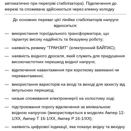
автоматично при перегріві стабілізатора). Підключення до
мережі та споживача здійснюється через клемну колодку
До основних переваг цієї лінійки стабілізаторів напруги
відноситься:
використання тороїдального трансформатора, що
гарантує високу надійність та безшумну роботу;
наявність режиму “ТРАНЗИТ” (електронний БАЙПАС);
наявність вхідного дроселя, який служить для придушення
високочастотних перешкод вхідної напруги;
відключення навантаження при короткому замиканні чи
перевантаженні;
використання варисторів на вході та виході для захисту від
імпульсних перешкод;
низьке споживання електроенергії на холостому ході;
підстроювання порогу відключення за мінімальною
вхідною напругою (використовується в моделях Ампер 12-
1/ХХ, Ампер Т 16-1/ХХ, Ампер Р 16-1/ХХ);
наявність цифрової індикації, яка показує вхідну та вихідну