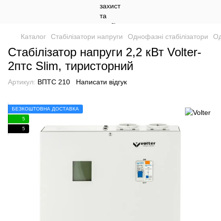
Каталог
Стабілізатори напруги
Однофазні стабілізатори
Од
Стабілізатор напруги 2,2 кВт Volter-
2птс Slim, тиристорний
Артикул:
ВПТС 210
Написати відгук
БЕЗКОШТОВНА ДОСТАВКА
5
5