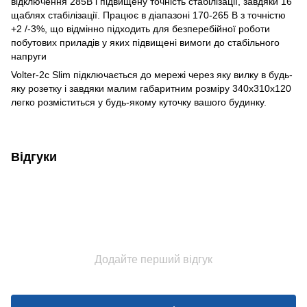
відключення 285В і підвищену точність стабілізації, завдяки 16
щаблях стабілізації. Працює в діапазоні 170-265 В з точністю
+2 /-3%, що відмінно підходить для безперебійної роботи
побутових приладів у яких підвищені вимоги до стабільного
напруги
Volter-2c Slim підключається до мережі через яку вилку в будь-
яку розетку і завдяки малим габаритним розміру 340х310х120
легко розміститься у будь-якому куточку вашого будинку.
Відгуки
Додайте перший відгук