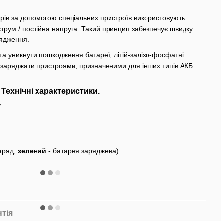
рів за допомогою спеціальних пристроїв використовують
струм / постійна напруга. Такий принцип забезпечує швидку
рядження.
а уникнути пошкодження батареї, літій-залізо-фосфатні
заряджати пристроями, призначеними для інших типів АКБ.
Технічні характеристики.
V
заряд;
зелений
- батарея заряджена)
нтія