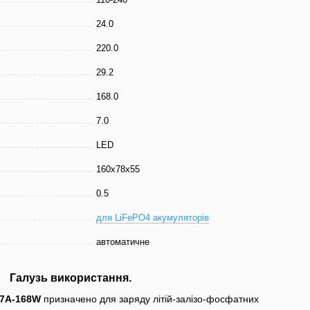
24.0
220.0
29.2
168.0
7.0
LED
160x78x55
0.5
для LiFePO4 акумуляторів
автоматичне
Галузь використання.
 -7A-168W
призначено для заряду літій-залізо-фосфатних