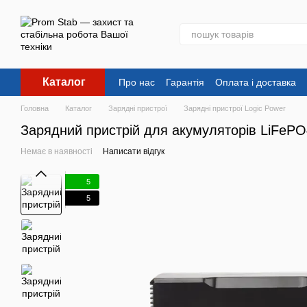
Перейти до основного контенту
Каталог
Про нас
Гарантія
Оплата і доставка
Головна
Каталог
Зарядні пристрої
Зарядні пристрої Logic Power
Зарядний пристрій для акумуляторів LiFePO
Немає в наявності
Написати відгук
5
5