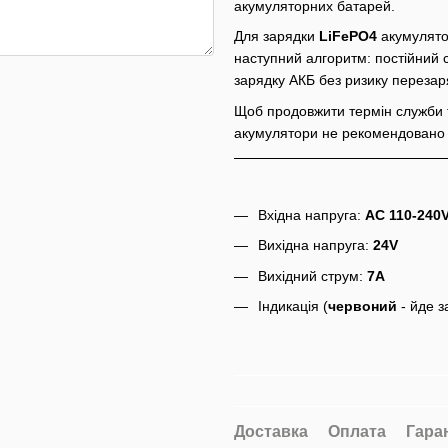
акумуляторних батарей.
Для зарядки
LiFePO4
акумулято
наступний алгоритм: постійний 
зарядку АКБ без ризику переза
Щоб продовжити термін служби т
акумулятори не рекомендовано 
Вхідна напруга:
AC 110-240
Вихідна напруга:
24V
Вихідний струм:
7A
Індикація (
червоний
- йде 
Доставка
Оплата
Гара