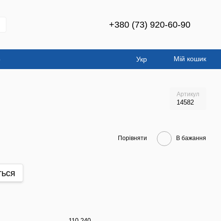
+380 (73) 920-60-90
Мій кошик
о
Укр
Артикул
14582
Порівняти
В бажання
ться
110-240