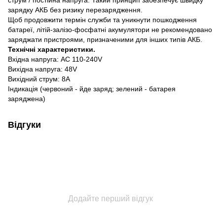
струм / постійна напруга. Такий принцип забезпечує швидку
зарядку АКБ без ризику перезарядження.
Щоб продовжити термін служби та уникнути пошкодження
батареї, літій-залізо-фосфатні акумулятори не рекомендовано
заряджати пристроями, призначеними для інших типів АКБ.
Технічні характеристики.
Вхідна напруга: AC 110-240V
Вихідна напруга: 48V
Вихідний струм: 8A
Індикація (червоний - йде заряд; зелений - батарея
заряджена)
Відгуки
Додайте перший відгук