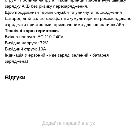
струм / постійна напруга. Такий принцип забезпечує швидку
зарядку АКБ без ризику перезарядження.
Щоб продовжити термін служби та уникнути пошкодження
батареї, літій-залізо-фосфатні акумулятори не рекомендовано
заряджати пристроями, призначеними для інших типів АКБ.
Технічні характеристики.
Вхідна напруга: AC 110-240V
Вихідна напруга: 72V
Вихідний струм: 10A
Індикація (червоний - йде заряд; зелений - батарея
заряджена)
Відгуки
Додайте перший відгук