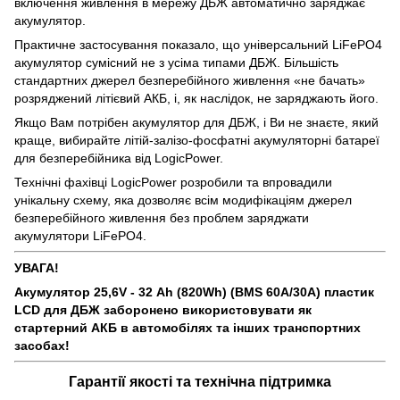
включення живлення в мережу ДБЖ автоматично заряджає
акумулятор.
Практичне застосування показало, що універсальний LiFePO4
акумулятор сумісний не з усіма типами ДБЖ. Більшість
стандартних джерел безперебійного живлення «не бачать»
розряджений літієвий АКБ, і, як наслідок, не заряджають його.
Якщо Вам потрібен акумулятор для ДБЖ, і Ви не знаєте, який
краще, вибирайте літій-залізо-фосфатні акумуляторні батареї
для безперебійника від LogicPower.
Технічні фахівці LogicPower розробили та впровадили
унікальну схему, яка дозволяє всім модифікаціям джерел
безперебійного живлення без проблем заряджати
акумулятори LiFePO4.
УВАГА!
Акумулятор 25,6V - 32 Ah (820Wh) (BMS 60A/30А) пластик
LCD для ДБЖ заборонено використовувати як
стартерний АКБ в автомобілях та інших транспортних
засобах!
Гарантії якості та технічна підтримка