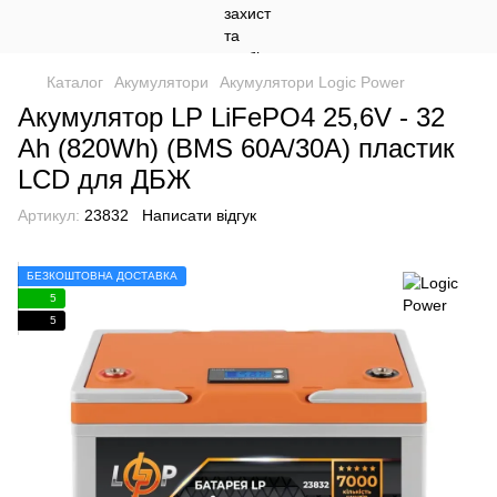
Каталог
Акумулятори
Акумулятори Logic Power
Акумулятор LP LiFePO4 25,6V - 32
Ah (820Wh) (BMS 60А/30A) пластик
LCD для ДБЖ
Артикул:
23832
Написати відгук
БЕЗКОШТОВНА ДОСТАВКА
5
5