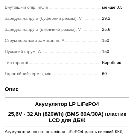
Внутрішній опір, mOm
менше 0,5
Зарядна напруга (буферний режим), V
29.2
Зарядна напруга (циклічний режим), V
25.6
Струм короткого замикання, A
150
Пусковий струм, А
150
Тип гарантії
Виробник
Гарантійний термін, міс.
60
Опис
Акумулятор LP LiFePO4
25,6V - 32 Ah (820Wh) (BMS 60А/30A) пластик
LCD для ДБЖ
Акумулятори нового покоління LiFePO4 мають високий ККД