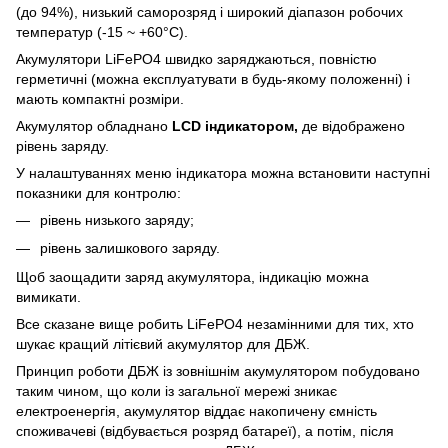
(до 94%), низький саморозряд і широкий діапазон робочих
температур (-15 ~ +60°C).
Акумулятори LiFePO4 швидко заряджаються, повністю
герметичні (можна експлуатувати в будь-якому положенні) і
мають компактні розміри.
Акумулятор обладнано
LCD індикатором,
де відображено
рівень заряду.
У налаштуваннях меню індикатора можна встановити наступні
показники для контролю:
рівень низького заряду;
рівень залишкового заряду.
Щоб заощадити заряд акумулятора, індикацію можна
вимикати.
Все сказане вище робить LiFePO4 незамінними для тих, хто
шукає кращий літієвий акумулятор для ДБЖ.
Принцип роботи ДБЖ із зовнішнім акумулятором побудовано
таким чином, що коли із загальної мережі зникає
електроенергія, акумулятор віддає накопичену ємність
споживачеві (відбувається розряд батареї), а потім, після