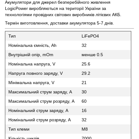
Акумулятори для джерел безперебійного живлення
LogicPower виробляються на території України за
технологіями провідних світових виробників літієвих АКБ.
Термін виготовлення, доставки акумулятора 5-7 днів.
Тип
LiFePO4
Номінальна ємність, Ah
32
Внутрішній опір, mOm
менше 0.5
Номінальна напруга, V
25.6
Напруга повного заряду, V
29.2
Мінімальна напруга, V
21
Максимальний струм заряду, A
30
Максимальний струм розряду, A
60
Номінальний струм заряду, A
16
Номінальний струм розряду, A
32
Тип клеми
М8
Кількість циклів
7000