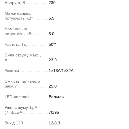
Напруга, В
230
Максимальна
потужність, кВт
5.5
Номінальна
потужність, кВт
5.0
Частота, Гц
50**
Сила струму макс.,
А
23.9
Розетки
1×16А/1×32А
Ємність паливного
баку, л
25.0
LED-дисплей
Вольтаж
Рівень шуму, LpA
(7m)/LwA
70/95
Вихід 12В
12/8.3