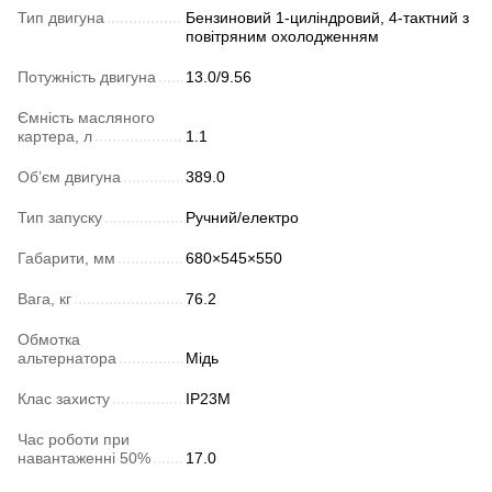
Тип двигуна
Бензиновий 1-циліндровий, 4-тактний з
повітряним охолодженням
Потужність двигуна
13.0/9.56
Ємність масляного
картера, л
1.1
Об’єм двигуна
389.0
Тип запуску
Ручний/електро
Габарити, мм
680×545×550
Вага, кг
76.2
Обмотка
альтернатора
Мідь
Клас захисту
IP23M
Час роботи при
навантаженні 50%
17.0