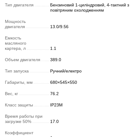
Тип двигателя
Бензиновий 1-циліндровий, 4-тактний з
повітряним охолодженням
Мощность
двигателя
13.0/9.56
Емкость
масляного
картера, л
1.1
Объем двигателя
389.0
Тип запуска
Ручний/електро
Габариты, мм
680×545×550
Вес, кг
76.2
Класс защиты
IP23M
Время работы при
загрузке 50%
17.0
Коэффициент