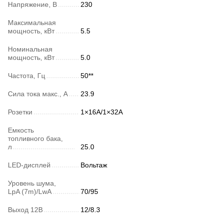
Напряжение, В
230
Максимальная
мощность, кВт
5.5
Номинальная
мощность, кВт
5.0
Частота, Гц
50**
Сила тока макс., А
23.9
Розетки
1×16А/1×32А
Емкость
топливного бака,
л
25.0
LED-дисплей
Вольтаж
Уровень шума,
LpA (7m)/LwA
70/95
Выход 12В
12/8.3