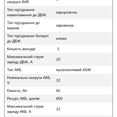
напруги AVR:
Тип під'єднання
євророзетка
навантаження до ДБЖ:
Тип під'єднання до
євровилка
мережі:
Тип під'єднання батареї
клеми
до ДБЖ:
Кількість виходів:
2
Максимальний струм
10
заряду ДБЖ, A:
Тип АКБ:
мультигелевий AGM
Номінальна напруга АКБ,
12
V:
Ємність, Ah:
65
Ресурс АКБ, циклів:
800
Максимальний струм
12
заряду АКБ, A