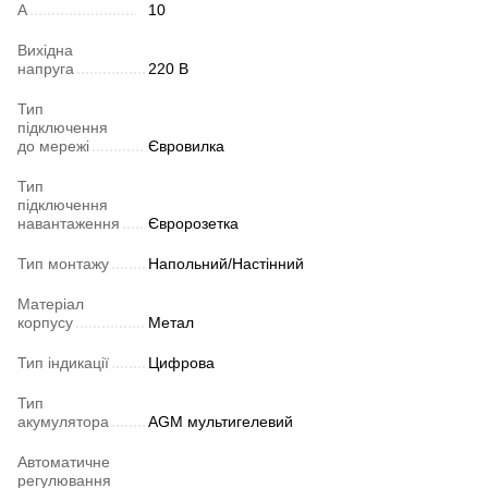
А
10
Вихідна
напруга
220 В
Тип
підключення
до мережі
Євровилка
Тип
підключення
навантаження
Євророзетка
Тип монтажу
Напольний/Настінний
Матеріал
корпусу
Метал
Тип індикації
Цифрова
Тип
акумулятора
AGM мультигелевий
Автоматичне
регулювання