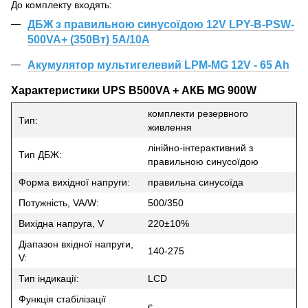
До комплекту входять:
ДБЖ з правильною синусоїдою 12V LPY-B-PSW-
500VA+ (350Вт) 5A/10A
Акумулятор мультигелевий LPM-MG 12V - 65 Ah
Характеристики UPS B500VA + АКБ MG 900W
комплекти резервного
Тип:
живлення
лінійно-інтерактивний з
Тип ДБЖ:
правильною синусоїдою
Форма вихідної напруги:
правильна синусоїда
Потужність, VA/W:
500/350
Вихідна напруга, V
220±10%
Діапазон вхідної напруги,
140-275
V:
Тип індикації:
LCD
Функція стабілізації
є