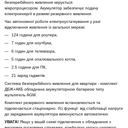
безперебійного живлення керується
мікропроцесором. Акумулятор забезпечує подачу
електроенергії в режимі резервного живлення.
Час автономної роботи електроустаткування у разі
відключення живлення із загальної мережі:
124 години для роутера,
7 годин для ноутбука,
6 годин для телевізора,
5 годин для опалювального котла,
2.5 години для ПК,
21 заряд гаджетів.
Система безперебійного живлення для квартири - комплект
ДБЖ+АКБ обладнана акумуляторною батареєю типу
мультигель AGM.
Комплект резервного живлення встановлюється та
підключається стаціонарно. Усі функції: від стабілізації напруги
до заряджання акумулятора виконуються автоматично.
УВАГА!
Якщо у вашій схемі підключення є обладнання з
високими пусковими струмами, коефіцієнт запасу силового