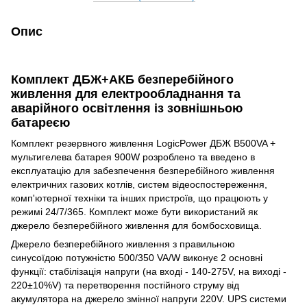
Опис
Комплект ДБЖ+АКБ безперебійного
живлення для електрообладнання та
аварійного освітлення із зовнішньою
батареєю
Комплект резервного живлення LogicPower ДБЖ B500VA +
мультигелева батарея 900W розроблено та введено в
експлуатацію для забезпечення безперебійного живлення
електричних газових котлів, систем відеоспостереження,
комп'ютерної техніки та інших пристроїв, що працюють у
режимі 24/7/365. Комплект може бути використаний як
джерело безперебійного живлення для бомбосховища.
Джерело безперебійного живлення з правильною
синусоїдою потужністю 500/350 VA/W виконує 2 основні
функції: стабілізація напруги (на вході - 140-275V, на виході -
220±10%V) та перетворення постійного струму від
акумулятора на джерело змінної напруги 220V. UPS системи