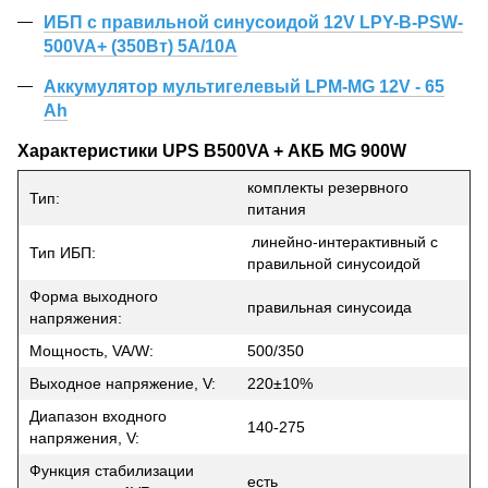
ИБП с правильной синусоидой 12V LPY-B-PSW-
500VA+ (350Вт) 5A/10A
Аккумулятор мультигелевый LPM-MG 12V - 65
Ah
Характеристики UPS B500VA + АКБ MG 900W
комплекты резервного
Тип:
питания
линейно-интерактивный с
Тип ИБП:
правильной синусоидой
Форма выходного
правильная синусоида
напряжения:
Мощность, VA/W:
500/350
Выходное напряжение, V:
220±10%
Диапазон входного
140-275
напряжения, V:
Функция стабилизации
есть