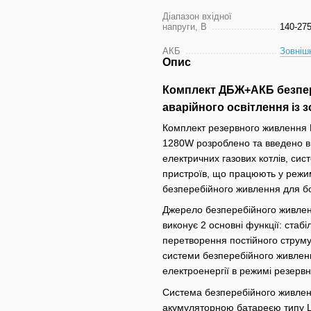
Діапазон вхідної
напруги, В
140-27
АКБ
Зовнішн
Опис
Комплект ДБЖ+АКБ безпер
аварійного освітлення із
Комплект резервного живлення 
1280W розроблено та введено в
електричних газових котлів, сис
пристроїв, що працюють у режим
безперебійного живлення для 
Джерело безперебійного живлен
виконує 2 основні функції: стабі
перетворення постійного струму
системи безперебійного живлен
електроенергії в режимі резерв
Система безперебійного живле
акумуляторною батареєю типу 