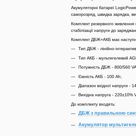
Акумуляторні батареї LogicPowe
саморозряд, швидка зарядка, вел
Комплект резервного живлення вс
стабілізації напруги до зарядж
Комплект ДБЖ+АКБ має наступні
Тип ДБЖ - лінійно-інтеракти
Тип АКБ - мультигелевий AG
Потужність ДБЖ - 800/560 V
Ємність АКБ - 100 Ah;
Діапазон вхідної напруги - 1
Вихідна напруга - 220±10% V
До комплекту входять:
ДБЖ з правильною син
Акумулятор мультигеле