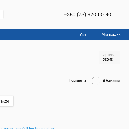
+380 (73) 920-60-90
Мій кошик
о
Укр
Артикул
20340
Порівняти
В бажання
ться
-інтерактивний (Line-Interactive)