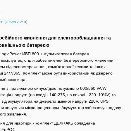
5
я (в комплекті)
ебійного живлення для електрообладнання та
 зовнішньою батареєю
LogicPower ИБП 800 + мультигелевая батарея
 експлуатацію для забезпечення безперебійного живлення
тем відеоспостереження, комп'ютерної техніки та інших
і 24/7/365. Комплект може бути використаний як джерело
бомбосховища.
ня з правильною синусоїдою потужністю 800/560 VA/W
лізація напруги (на вході - 140-275, на виході - 220±10%V) та
 від акумулятора на джерело змінної напруги 220V. UPS
ня керується мікропроцесором. Акумулятор забезпечує подачу
ного живлення.
ння для квартири - комплект ДБЖ+АКБ обладнана
LiFePO4.