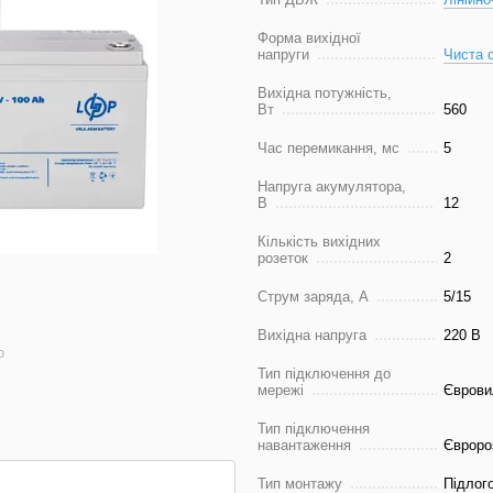
Форма вихідної
напруги
Чиста 
Вихідна потужність,
Вт
560
Час перемикання, мс
5
Напруга акумулятора,
В
12
Кількість вихідних
розеток
2
Струм заряда, А
5/15
Вихідна напруга
220 В
ю
Тип підключення до
мережі
Єврови
Тип підключення
навантаження
Євроро
Тип монтажу
Підлог