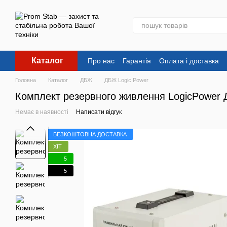
Перейти до основного контенту
Каталог
Про нас
Гарантія
Оплата і доставка
Головна
Каталог
ДБЖ
ДБЖ Logic Power
Комплект резервного живлення LogicPower
Немає в наявності
Написати відгук
БЕЗКОШТОВНА ДОСТАВКА
ХІТ
5
5