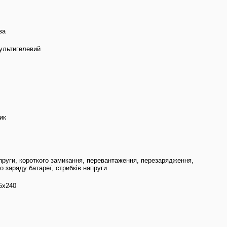
ва
льтигелевий
ик
пруги, короткого замикання, перевантаження, перезарядження,
о заряду батареї, стрибків напруги
5х240