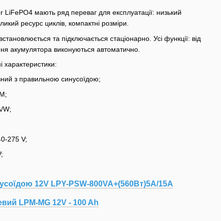
r LiFePO4 мають ряд переваг для експлуатації: низький
икий ресурс циклів, компактні розміри.
тановлюється та підключається стаціонарно. Усі функції: від
ання акумулятора виконуються автоматично.
 характеристики:
вний з правильною синусоїдою;
M;
A/W;
40-275 V;
;
усоїдою 12V LPY-PSW-800VA+(560Вт)5A/15A
вий LPM-MG 12V - 100 Ah