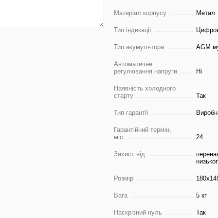
Матеріал корпусу
Метал
Тип індикації
Цифро
Тип акумулятора
AGM му
Автоматичне
регулювання напруги
Ні
Наявність холодного
старту
Так
Тип гарантії
Виробн
Гарантійний термін,
міс.
24
Захист від:
перена
низьког
Розмір
180х14
Вага
5 кг
Наскрізний нуль
Так