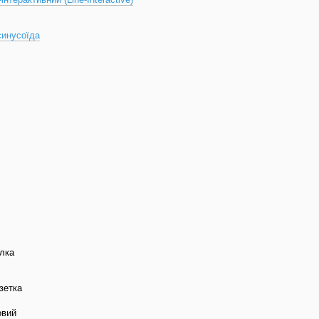
синусоїда
лка
зетка
овий