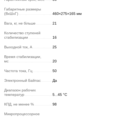
Габаритные размеры
(ВхШхГ)
460×275×165 мм
Вага, кг, не більше
21
Количество ступеней
стабилизации
16
Выходной ток, А
25
Время стабилизации,
мс
20
Частота тока, Гц
50
Электронный Байпас
Да
Диапазон рабочих
температур
5...45 °C
КПД, не менее %
98
Микропроцессорное