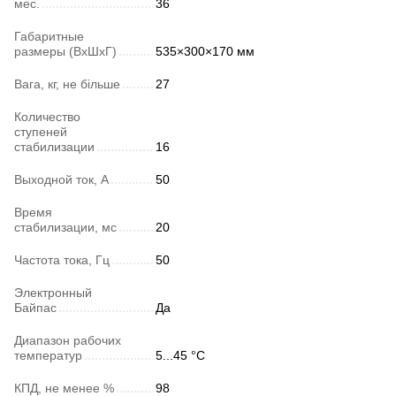
мес.
36
Габаритные
размеры (ВхШхГ)
535×300×170 мм
Вага, кг, не більше
27
Количество
ступеней
стабилизации
16
Выходной ток, А
50
Время
стабилизации, мс
20
Частота тока, Гц
50
Электронный
Байпас
Да
Диапазон рабочих
температур
5...45 °C
КПД, не менее %
98