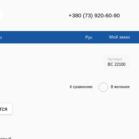
+380 (73) 920-60-90
Мой заказ
о
Рус
Артикул
ВС 22100
К сравнению
В желания
тся
азный