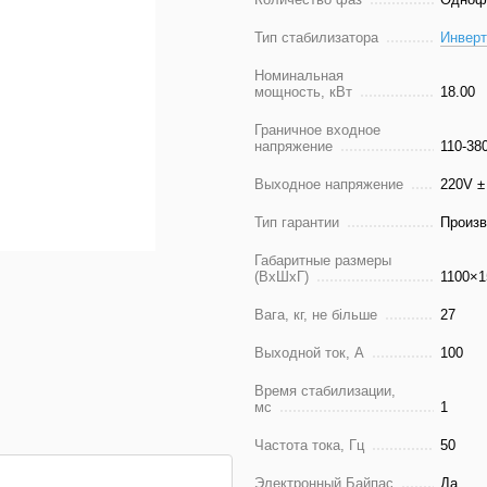
Тип стабилизатора
Инвер
Номинальная
мощность, кВт
18.00
Граничное входное
напряжение
110-38
Выходное напряжение
220V ±
Тип гарантии
Произв
Габаритные размеры
(ВхШхГ)
1100×1
Вага, кг, не більше
27
Выходной ток, А
100
Время стабилизации,
мс
1
Частота тока, Гц
50
Электронный Байпас
Да