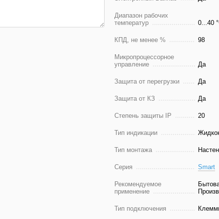
Диапазон рабочих
температур
0...40 
КПД, не менее %
98
Микропроцессорное
управление
Да
Защита от перегрузки
Да
Защита от КЗ
Да
Степень защиты IP
20
Тип индикации
Жидкок
Тип монтажа
Насте
Серия
Smart
Рекомендуемое
Бытова
применение
Произв
Тип подключения
Клемм