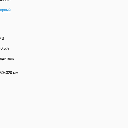
торный
0 В
 0.5%
одитель
50×320 мм