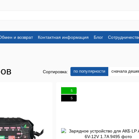
Обмен и возврат
Контактная информация
Блог
Сотрудничеств
ров
по популярности
сначала деше
Сортировка:
5
5