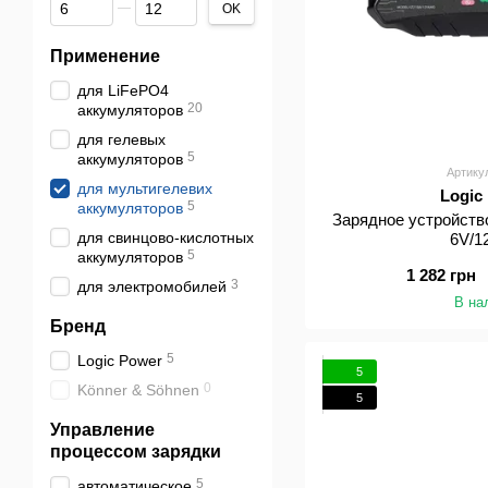
От Выходное напряжение, В
До Выходное напряжение, В
OK
Применение
для LiFePO4
20
аккумуляторов
для гелевых
5
аккумуляторов
Артику
для мультигелевих
Logic
5
аккумуляторов
Зарядное устройств
для свинцово-кислотных
6V/1
5
аккумуляторов
1 282 грн
3
для электромобилей
В на
Бренд
5
Logic Power
5
0
Könner & Söhnen
5
Управление
процессом зарядки
5
автоматическое