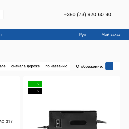
+380 (73) 920-60-90
Мой заказ
о
Рус
Отображение:
вле
сначала дороже
по названию
5
5