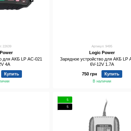
л: 22639
Артикул: 9495
 Power
Logic Power
о для АКБ LP AC-021
Зарядное устройство для АКБ LP 
2V 4A
6V-12V 1.7A
Купить
750 грн
Купить
личии
В наличии
5
5