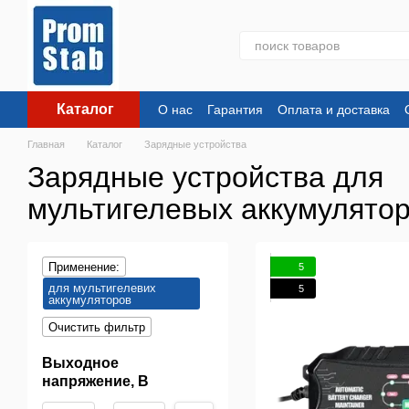
Перейти к основному контенту
Каталог
О нас
Гарантия
Оплата и доставка
Главная
Каталог
Зарядные устройства
Зарядные устройства для
мультигелевых аккумулято
Применение:
5
для мультигелевих
5
аккумуляторов
Очистить фильтр
Выходное
напряжение, В