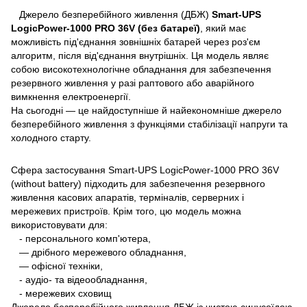
Джерело безперебійного живлення (ДБЖ)
Smart-UPS
LogicPower-1000 PRO 36V (без батареї)
, який має
можливість під'єднання зовнішніх батарей через роз'єм
алгоритм, після від'єднання внутрішніх. Ця модель являє
собою високотехнологічне обладнання для забезпечення
резервного живлення у разі раптового або аварійного
вимкнення електроенергії.
На сьогодні — це найдоступніше й найекономніше джерело
безперебійного живлення з функціями стабілізації напруги та
холодного старту.
Сфера застосування Smart-UPS LogicPower-1000 PRO 36V
(without battery) підходить для забезпечення резервного
живлення касових апаратів, терміналів, серверних і
мережевих пристроїв. Крім того, цю модель можна
використовувати для:
- персонального комп'ютера,
— дрібного мережевого обладнання,
— офісної техніки,
- аудіо- та відеообладнання,
- мережевих сховищ