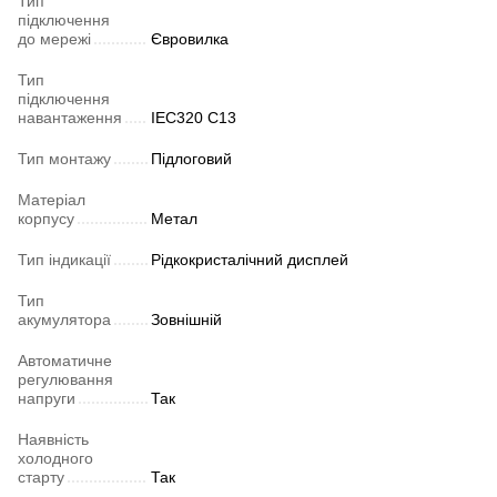
Тип
підключення
до мережі
Євровилка
Тип
підключення
навантаження
IEC320 C13
Тип монтажу
Підлоговий
Матеріал
корпусу
Метал
Тип індикації
Рідкокристалічний дисплей
Тип
акумулятора
Зовнішній
Автоматичне
регулювання
напруги
Так
Наявність
холодного
старту
Так