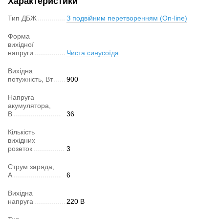
Характеристики
Тип ДБЖ
З подвійним перетворенням (On-line)
Форма
вихідної
напруги
Чиста синусоїда
Вихідна
потужність, Вт
900
Напруга
акумулятора,
В
36
Кількість
вихідних
розеток
3
Струм заряда,
А
6
Вихідна
напруга
220 В