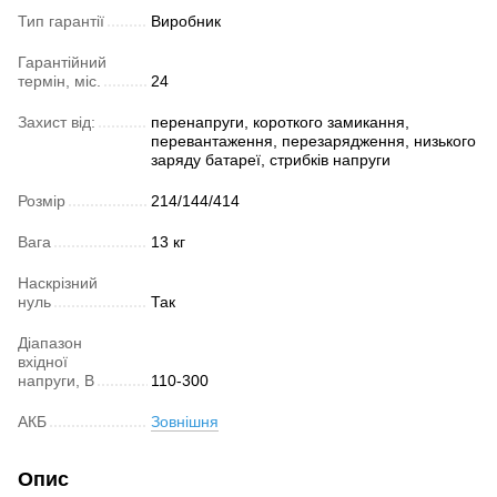
Тип гарантії
Виробник
Гарантійний
термін, міс.
24
Захист від:
перенапруги, короткого замикання,
перевантаження, перезарядження, низького
заряду батареї, стрибків напруги
Розмір
214/144/414
Вага
13 кг
Наскрізний
нуль
Так
Діапазон
вхідної
напруги, В
110-300
АКБ
Зовнішня
Опис