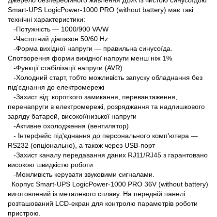
Джерело безперебійного живлення ДБЖ із чистою синусоїдою
Smart-UPS LogicPower-1000 PRO (without battery) має такі
технічні характеристики:
-Потужність — 1000/900 VA/W
-Частотний діапазон 50/60 Hz
-Форма вихідної напруги — правильна синусоїда.
Спотворення форми вихідної напруги менш ніж 1%
-Функції стабілізації напруги (AVR)
-Холодний старт, тобто можливість запуску обладнання без
під'єднання до електромережі
-Захист від: короткого замикання, перевантаження,
перенапруги в електромережі, розряджання та надлишкового
заряду батарей, високої/низької напруги
-Активне охолодження (вентилятор)
- Інтерфейс під'єднання до персонального комп'ютера —
RS232 (опціонально), а також через USB-порт
-Захист каналу передавання даних RJ11/RJ45 з гарантовано
високою швидкістю роботи
-Можливість керувати звуковими сигналами.
Корпус Smart-UPS LogicPower-1000 PRO 36V (without battery)
виготовлений із металевого сплаву. На передній панелі
розташований LCD-екран для контролю параметрів роботи
пристрою.