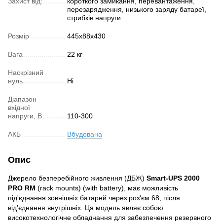
Захист від:
короткого замикання, перевантаження,
перезарядження, низького заряду батареї,
стрибків напруги
Розмір
445х88х430
Вага
22 кг
Наскрізний
нуль
Ні
Діапазон
вхідної
напруги, В
110-300
АКБ
Вбудована
Опис
Джерело безперебійного живлення (ДБЖ)
Smart-UPS 2000
PRO RM
(rack mounts) (with battery), має можливість
під'єднання зовнішніх батарей через роз'єм 68, після
від'єднання внутрішніх. Ця модель являє собою
високотехнологічне обладнання для забезпечення резервного