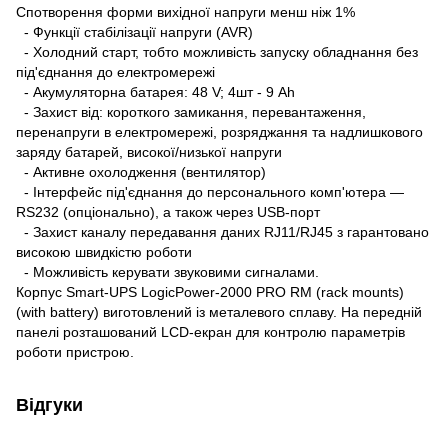
Спотворення форми вихідної напруги менш ніж 1%
- Функції стабілізації напруги (AVR)
- Холодний старт, тобто можливість запуску обладнання без
під'єднання до електромережі
- Акумуляторна батарея: 48 V; 4шт - 9 Ah
- Захист від: короткого замикання, перевантаження,
перенапруги в електромережі, розряджання та надлишкового
заряду батарей, високої/низької напруги
- Активне охолодження (вентилятор)
- Інтерфейс під'єднання до персонального комп'ютера —
RS232 (опціонально), а також через USB-порт
- Захист каналу передавання даних RJ11/RJ45 з гарантовано
високою швидкістю роботи
- Можливість керувати звуковими сигналами.
Корпус Smart-UPS LogicPower-2000 PRO RM (rack mounts)
(with battery) виготовлений із металевого сплаву. На передній
панелі розташований LCD-екран для контролю параметрів
роботи пристрою.
Відгуки