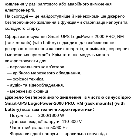
живлення у разі раптового або аварійного вимкнення
електроенергії.
На сьогодні — це найдоступніше й найекономніше джерело
безперебійного живлення з функціями стабілізації напруги та
холодного старту.
Сфера застосування Smart-UPS LogicPower-2000 PRO, RM
(rack mounts) (with battery) підходить для забезпечення
резервного живлення касових апаратів, терміналів, серверних
і мережевих пристроїв. Крім того, цю модель можна
використовувати для:
- персонального комп'ютера,
— дрібного мережевого обладнання,
— офісної техніки,
- аудіо- та відеообладнання,
- мережевих сховищ
Джерело безперебійного живлення із чистою синусоїдою
Smart-UPS LogicPower-2000 PRO, RM (rack mounts) (with
battery) має такі технічні характеристики:
- Потужність — 2000/1800 W
- Діапазон вхідної напруги: 110-300 V
- Частотний діапазон 50/60 Hz
- Форма вихідної напруги — правильна синусоїда.