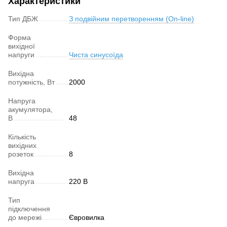
Характеристики
Тип ДБЖ
З подвійним перетворенням (On-line)
Форма
вихідної
напруги
Чиста синусоїда
Вихідна
потужність, Вт
2000
Напруга
акумулятора,
В
48
Кількість
вихідних
розеток
8
Вихідна
напруга
220 В
Тип
підключення
до мережі
Євровилка